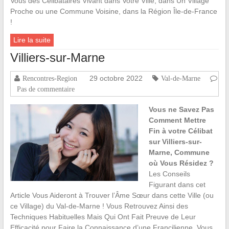
Vous des Célibataires Vivant dans Votre Ville, dans Un Village
Proche ou une Commune Voisine, dans la Région Île-de-France
!
Lire la suite
Villiers-sur-Marne
29 octobre 2022
Rencontres-Region
Val-de-Marne
Pas de commentaire
Vous ne Savez Pas
Comment Mettre
Fin à votre Célibat
sur Villiers-sur-
Marne, Commune
où Vous Résidez ?
Les Conseils
Figurant dans cet
Article Vous Aideront à Trouver l’Âme Sœur dans cette Ville (ou
ce Village) du Val-de-Marne ! Vous Retrouvez Ainsi des
Techniques Habituelles Mais Qui Ont Fait Preuve de Leur
Efficacité pour Faire la Connaissance d’une Francilienne. Vous