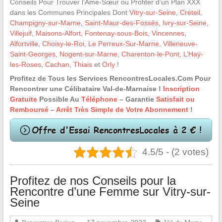
Conseils Pour Trouver l’Âme-Sœur ou Profiter d’un Plan XXX
dans les Communes Principales Dont
Vitry-sur-Seine
,
Créteil
,
Champigny-sur-Marne
,
Saint-Maur-des-Fossés
,
Ivry-sur-Seine
,
Villejuif
,
Maisons-Alfort
,
Fontenay-sous-Bois
,
Vincennes
,
Alfortville
,
Choisy-le-Roi
,
Le Perreux-Sur-Marne
,
Villeneuve-
Saint-Georges
,
Nogent-sur-Marne
,
Charenton-le-Pont
,
L’Haÿ-
les-Roses
,
Cachan
,
Thiais
et
Orly
!
Profitez de Tous les Services RencontresLocales.Com Pour
Rencontrer une Célibataire Val-de-Marnaise !
Inscription
Gratuite
Possible Au
Téléphone
– Garantie
Satisfait ou
Remboursé
–
Arrêt Très Simple de Votre Abonnement
!
4.5/5 - (2 votes)
Profitez de nos Conseils pour la
Rencontre d’une Femme sur Vitry-sur-
Seine