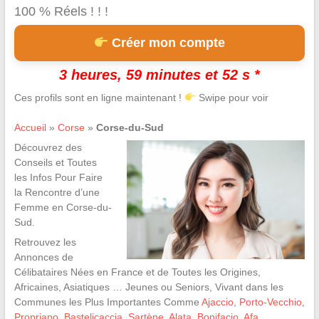
100 % Réels ! ! !
Créer mon compte
3 heures, 59 minutes et 51 s *
Ces profils sont en ligne maintenant !
Swipe pour voir
Accueil
»
Corse
»
Corse-du-Sud
Découvrez des
Conseils et Toutes
les Infos Pour Faire
la Rencontre d’une
Femme en Corse-du-
Sud.
Retrouvez les
Annonces de
Célibataires Nées en France et de Toutes les Origines,
Africaines, Asiatiques … Jeunes ou Seniors, Vivant dans les
Communes les Plus Importantes Comme
Ajaccio
,
Porto-Vecchio
,
Propriano
,
Bastelicaccia
,
Sartène
,
Alata
,
Bonifacio
,
Afa
,