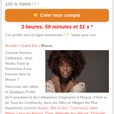
100 % Réels ! ! !
Créer mon compte
3 heures, 59 minutes et 50 s *
Ces profils sont en ligne maintenant !
Swipe pour voir
Accueil
»
Grand Est
»
Meuse
Comme Homme
Célibataire, Vous
Voulez Faire la
Rencontre d’une
Femme dans la
Meuse ?
Retrouvez des Idées
et Quelques Profils
de Françaises et de Célibataires Originaires d’Afrique, d’Asie et
de Tous les Continents, dans les Villes et Villages les Plus
Importants Comme
Verdun
,
Bar-le-Duc
,
Commercy
,
Saint-
Mihiel
,
Ligny-en-Barrois
,
Étain
,
Belleville-Sur-Meuse
,
Thierville-